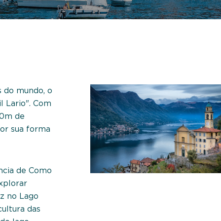
s do mundo, o
 Lario". Com
00m de
por sua forma
íncia de Como
xplorar
ez no Lago
ultura das